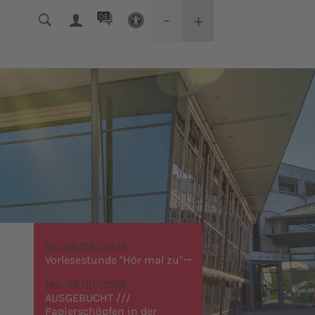
-
+
DE
Sa. 08/08/2026
Vorlesestunde "Hör mal zu"
Mo. 08/10/2026
AUSGEBUCHT ///
Papierschöpfen in der