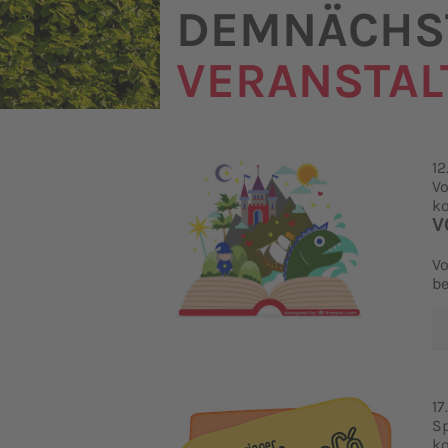
DEMNÄCHST
VERANSTA
12
Vo
ko
V
Vo
be
17
S
ko