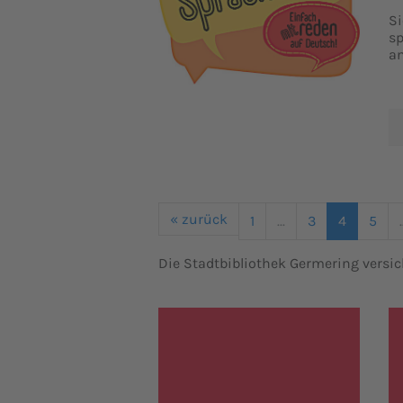
Si
sp
a
« zurück
1
...
3
4
5
.
Die Stadtbibliothek Germering versic