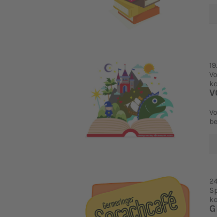
19
Vo
ko
V
Vo
be
24
S
ko
G