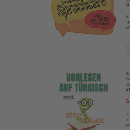
G
Si
sp
a
18
Vo
ko
V
G
Un
tü
An