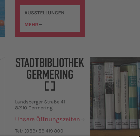
AUSSTELLUNGEN
MEHR
Landsberger Straße 41
82110 Germering
Unsere Öffnungszeiten
Tel.: (089) 89 419 800
Nachricht senden