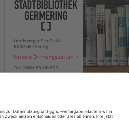
Landsberger Straße 41
82110 Germering
Unsere Öffnungszeiten
Tel.: (089) 89 419 800
Nachricht senden