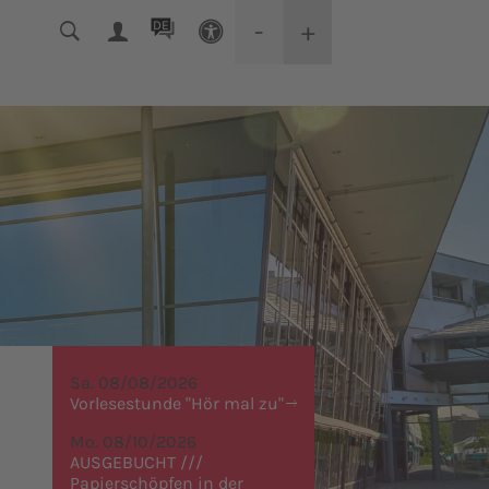
-
+
DE
Sa. 08/08/2026
Vorlesestunde "Hör mal zu"
Mo. 08/10/2026
AUSGEBUCHT ///
Papierschöpfen in der