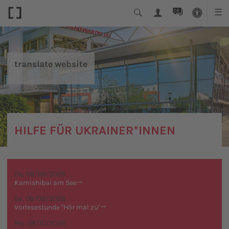
DE
☰
translate website
HILFE FÜR UKRAINER*INNEN
Do. 08/06/2026
Kamishibai am See
Sa. 08/08/2026
Vorlesestunde "Hör mal zu"
Mo. 08/10/2026