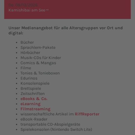
Do. 08/13/2026
Kamishibai am See
Unser Medienangebot für alle Altersgruppen vor Ort und
digital:
Bücher
Sprachlern-Pakete
Hörbücher
Musik-CDs für Kinder
Comics & Mangas
Filme
Tonies & Tonieboxen
Edurinos
Konsolenspiele
Brettspiele
Zeitschriften
eBooks & Co.
eLearning
Filmstreaming
wissenschaftliche Artikel im
RiffReporter
eBook-Reader
transportable CD-Abspielgeräte
Spielekonsolen (Nintendo Switch Lite)