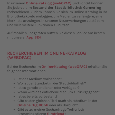
In unserem
Online-Katalog (webOPAC)
und vor Ort können
Sie jederzeit im
Bestand der Stadtbibliothek Germering
recherchieren. Zudem können Sie sich im Online-Katalog in Ihr
Bibliothekskonto einloggen, um Medien zu verlängern, eine
Merkliste anzulegen, in unseren Neuerwerbungen zu stöbern
und viele weitere Funktionen zu nutzen.
Auf mobilen Endgeräten nutzen Sie diesen Service am besten
mit unserer
App B24
.
RECHERCHIEREN IM ONLINE-KATALOG
(WEBOPAC)
Bei der Recherche im
Online-Katalog (webOPAC)
erhalten Sie
folgende Informationen:
Ist das Medium vorhanden?
Wo ist der Standort in der Stadtbibliothek?
Ist es gerade entliehen oder verfügbar?
Wann wird das entliehene Medium zurückgegeben?
Ist es bereits vorbestellt?
Gibt es den gleichen Titel auch als eMedium in der
Onleihe DigiBObb
oder als Hörbuch?
Gibt es zu meiner Suchanfrage Treffer beim
Streamingsdienst
filmfriend
?