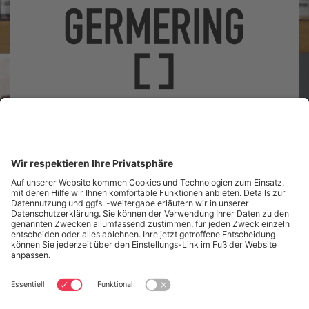
Landsberger Straße 41
82110 Germering
Unsere Öffnungszeiten
Tel.: (089) 89 419 800
Nachricht senden
Startseite
Aktuelles
Infos & Service
Für Bildungspartner
Veranstaltungen
Die Bibliothek
Kontakt
Datenschutz
Datenschutzeinstellungen
Impressum
Öffnungszeiten