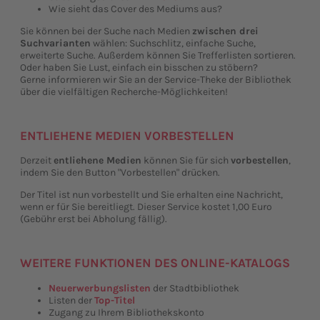
Wie sieht das Cover des Mediums aus?
Sie können bei der Suche nach Medien
zwischen drei
Suchvarianten
wählen: Suchschlitz, einfache Suche,
erweiterte Suche. Außerdem können Sie Trefferlisten sortieren.
Oder haben Sie Lust, einfach ein bisschen zu stöbern?
Gerne informieren wir Sie an der Service-Theke der Bibliothek
über die vielfältigen Recherche-Möglichkeiten!
ENTLIEHENE MEDIEN VORBESTELLEN
Derzeit
entliehene Medien
können Sie für sich
vorbestellen
,
indem Sie den Button "Vorbestellen" drücken.
Der Titel ist nun vorbestellt und Sie erhalten eine Nachricht,
wenn er für Sie bereitliegt. Dieser Service kostet 1,00 Euro
(Gebühr erst bei Abholung fällig).
WEITERE FUNKTIONEN DES ONLINE-KATALOGS
Neuerwerbungslisten
der Stadtbibliothek
Listen der
Top-Titel
Zugang zu Ihrem Bibliothekskonto