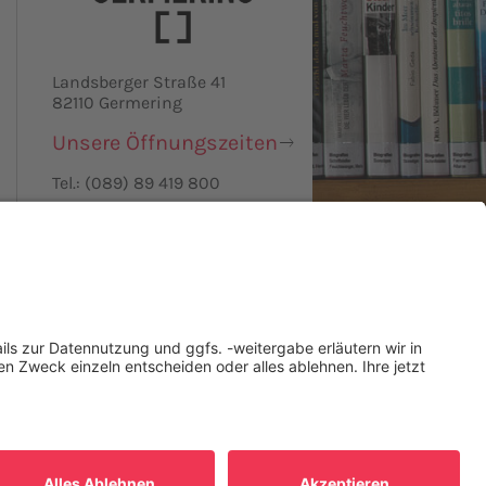
Landsberger Straße 41
82110 Germering
Unsere Öffnungszeiten
Tel.: (089) 89 419 800
Nachricht senden
IOTHEKSKATALOG
OPAC