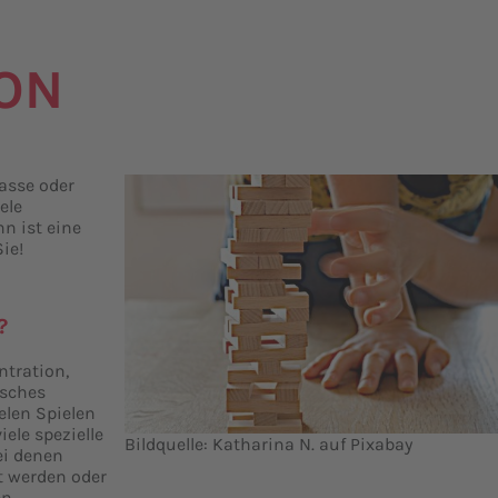
ION
asse oder
ele
n ist eine
ie!
?
ntration,
isches
elen Spielen
iele spezielle
Bildquelle: Katharina N. auf Pixabay
ei denen
t werden oder
n.