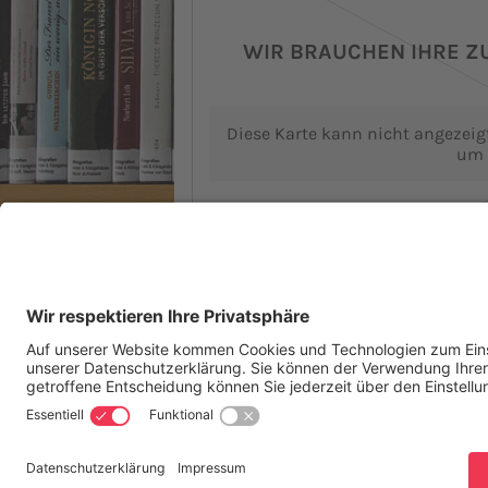
WIR BRAUCHEN IHRE 
Diese Karte kann nicht angezeigt
um 
Weitere
Startseite
Aktuelles
Infos & Servi
Die Bibliothek
Kontakt
Datensc
Öffnungszeiten
Seitenanfang