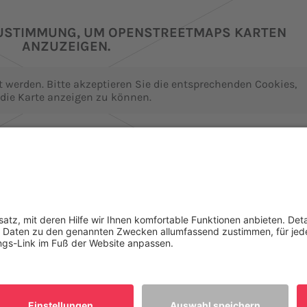
ZUSTIMMUNG, UM OPENSTREETMAPS KARTEN
ANZUZEIGEN.
 werden. Bitte akzeptieren Sie die entsprechenden Cookies,
die Karte anzeigen zu können.
 Informationen
Akzeptieren
BIBL
ce
Für Bildungspartner
Veranstaltungen
web
hutz
Datenschutzeinstellungen
Impressum