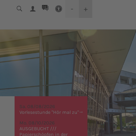
-
+
DE
Sa. 08/08/2026
Vorlesestunde "Hör mal zu"
Mo. 08/10/2026
AUSGEBUCHT ///
Papierschöpfen in der