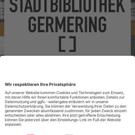
Landsberger Straße 41
82110 Germering
Unsere Öffnungszeiten
Tel.: (089) 89 419 800
Nachricht senden
Startseite
Aktuelles
Infos & Service
Für Bildungspartner