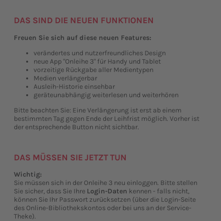
DAS SIND DIE NEUEN FUNKTIONEN
Freuen Sie sich auf diese neuen Features:
verändertes und nutzerfreundliches Design
neue App "Onleihe 3" für Handy und Tablet
vorzeitige Rückgabe aller Medientypen
Medien verlängerbar
Ausleih-Historie einsehbar
geräteunabhängig weiterlesen und weiterhören
Bitte beachten Sie: Eine Verlängerung ist erst ab einem
bestimmten Tag gegen Ende der Leihfrist möglich. Vorher ist
der entsprechende Button nicht sichtbar.
DAS MÜSSEN SIE JETZT TUN
Wichtig:
Sie müssen sich in der Onleihe 3 neu einloggen. Bitte stellen
Sie sicher, dass Sie Ihre
Login-Daten
kennen - falls nicht,
können Sie Ihr Passwort zurücksetzen (über die Login-Seite
des Online-Bibliothekskontos oder bei uns an der Service-
Theke).