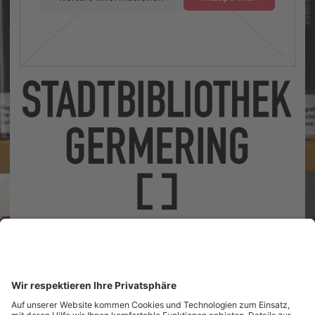
Landsberger Straße 41
82110 Germering
Unsere Öffnungszeiten
Tel.: (089) 89 419 800
Nachricht senden