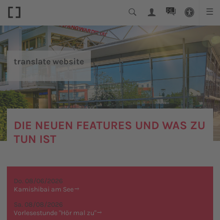
DE
☰
translate website
DIE NEUEN FEATURES UND WAS ZU
TUN IST
Do. 08/06/2026
Kamishibai am See
Sa. 08/08/2026
Vorlesestunde "Hör mal zu"