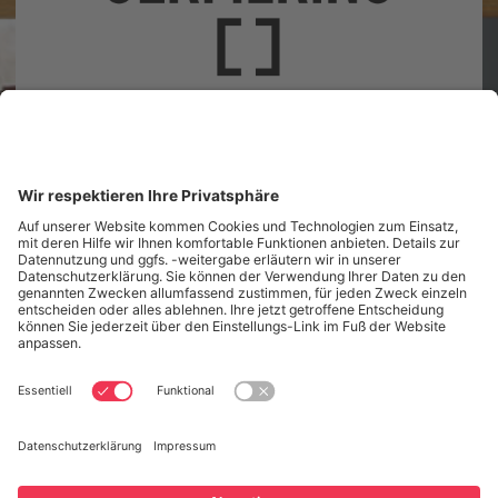
Landsberger Straße 41
82110 Germering
Unsere Öffnungszeiten
Tel.: (089) 89 419 800
Nachricht senden
Startseite
Aktuelles
Infos & Service
Für Bildungspartner
Veranstaltungen
Die Bibliothek
Kontakt
Datenschutz
Datenschutzeinstellungen
Impressum
Öffnungszeiten
Seitenanfang
BIBLIOTHEKSKATALOG